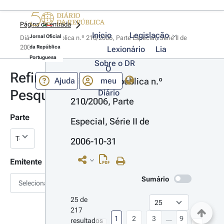
Página de entrada
Início
Legislação
Jornal Oficial
Diário da República n.º 210/2006, Parte Especial, Série II de 
2006-10-31
da República
Lexionário
Lia
Portuguesa
Sobre o DR
O
Refinar
Ajuda
meu
Diário da República n.º 
Pesquisa
Diário
210/2006, Parte 
Parte
Especial, Série II de 
2006-10-31
Emitente
Sumário
Selecionar
25 de 
217 
1
2
3
...
9
resultados