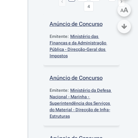
4
A
A
Anúncio de Concurso
Emitente:
Ministério das 
Finanças e da Administração 
Pública - Direcção-Geral dos 
Impostos
Anúncio de Concurso
Emitente:
Ministério da Defesa 
Nacional - Marinha - 
Superintendência dos Serviços 
do Material - Direcção de Infra-
Estruturas