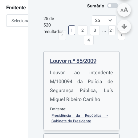
Sumário
Emitente
A
A
25 de 
Selecionar
520 
1
2
3
...
21
resultados
4
Louvor n.º 85/2009
Louvor ao intendente
M/100094 da Polícia de
Segurança Pública, Luís
Miguel Ribeiro Carrilho
Emitente:
Presidência da República - 
Gabinete do Presidente