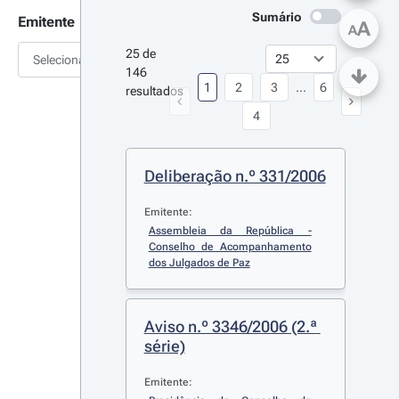
Sumário
Emitente
A
A
25 de 
Selecionar
146 
1
2
3
...
6
resultados
4
Deliberação n.º 331/2006
Emitente:
Assembleia da República - 
Conselho de Acompanhamento 
dos Julgados de Paz
Aviso n.º 3346/2006 (2.ª 
série)
Emitente: