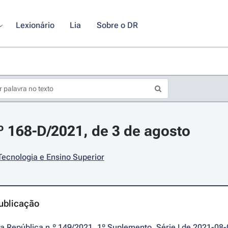
Lexionário
Lia
Sobre o DR
.º 168-D/2021, de 3 de agosto
Tecnologia e Ensino Superior
ublicação
da República n.º 149/2021, 1º Suplemento, Série I de 2021-08-