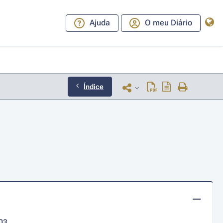
Ajuda
O meu Diário
Índice
03