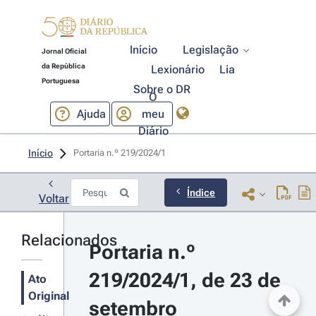
Início
Legislação
Jornal Oficial
da República
Lexionário
Lia
Portuguesa
Sobre o DR
O
Ajuda
meu
Diário
Início
Portaria n.º 219/2024/1 
Índice
Voltar
Relacionados
Portaria n.º 
219/2024/1, de 23 de 
Ato
Original
setembro