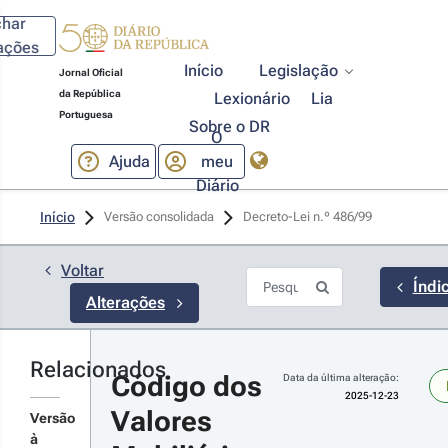
char
rações
Início
Legislação
Jornal Oficial
da República
Lexionário
Lia
25-12-23
Portuguesa
 n.º 
Sobre o DR
O
/2025 - 1.ª 
Ajuda
meu
rie
ssegura a
Diário
plementação
Início
Versão consolidada
Decreto-Lei n.º 486/99 
e atos
ídicos
ropeus no
r detalhes
Voltar
denamento
Índi
ídico
s
Alterações
cional
terações
lativos à
iliência
eracional
Relacionados
Código dos 
ital do setor
Data da última alteração:
25-12-22
anceiro.
2025-12-23
 n.º 
Valores 
Versão
/2025 - 
à
ª Série