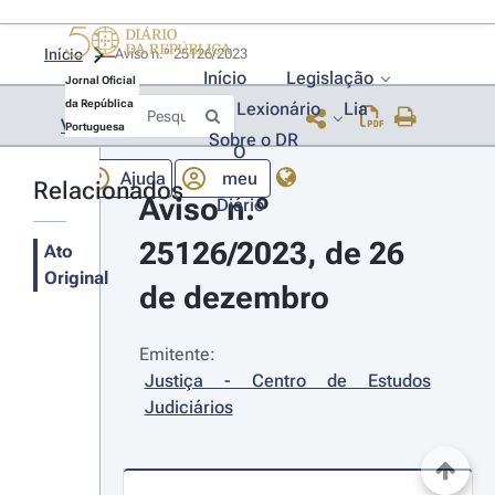
Início
Aviso n.º 25126/2023 
Início
Legislação
Jornal Oficial
da República
Lexionário
Lia
Voltar
Portuguesa
Sobre o DR
O
Ajuda
meu
Relacionados
Aviso n.º 
Diário
25126/2023, de 26 
Ato
Original
de dezembro
Emitente:
Justiça - Centro de Estudos 
Judiciários