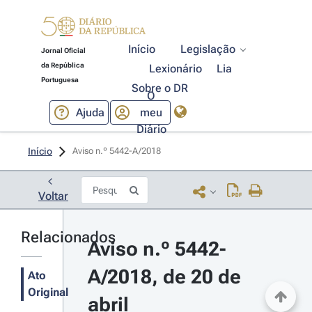
Início
Legislação
Jornal Oficial
da República
Lexionário
Lia
Portuguesa
Sobre o DR
O
Ajuda
meu
Diário
Início
Aviso n.º 5442-A/2018 
Voltar
Relacionados
Aviso n.º 5442-
A/2018, de 20 de 
Ato
Original
abril