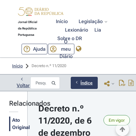
Início
Legislação
Jornal Oficial
da República
Lexionário
Lia
Portuguesa
Sobre o DR
O
Ajuda
meu
Diário
Início
Decreto n.º 11/2020 
Índice
Voltar
Relacionados
Decreto n.º 
11/2020, de 6 
Ato
Em vigor
Original
de dezembro