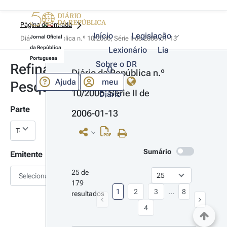
Página de entrada
Início
Legislação
Jornal Oficial
Diário da República n.º 10/2006, Série II de 2006-01-13
da República
Lexionário
Lia
Portuguesa
Sobre o DR
Refinar
O
Diário da República n.º 
Ajuda
meu
Pesquisa
10/2006, Série II de 
Diário
Parte
2006-01-13
Sumário
Emitente
25 de 
Selecionar
179 
1
2
3
...
8
resultados
4