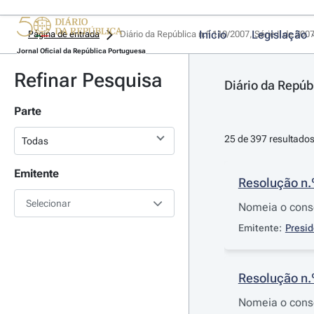
Início
Legislação
Página de entrada
Diário da República n.º 110/2007, Série II de 200
Jornal Oficial da República Portuguesa
Refinar Pesquisa
Diário da Repúbl
Parte
25 de 397 resultado
Emitente
Resolução n.
Selecionar
Nomeia o conse
Emitente:
Presid
Resolução n.
Nomeia o consel