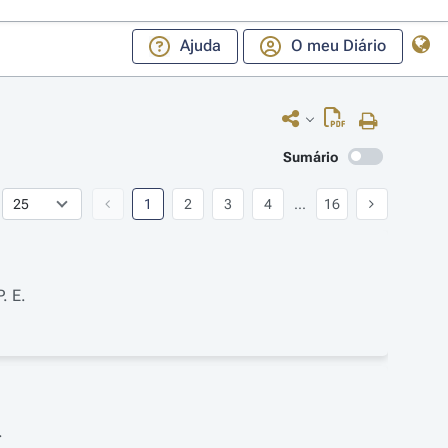
Ajuda
O meu Diário
Sumário
1
2
3
4
...
16
. E.
.