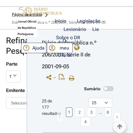
Página de entrada
Início
Legislação
Jornal Oficial
Diário da República n.º 206/2001, Série II de 2001-09-05
da República
Lexionário
Lia
Portuguesa
Sobre o DR
Refinar
O
Diário da República n.º 
Ajuda
meu
Pesquisa
206/2001, Série II de 
Diário
Parte
2001-09-05
Sumário
Emitente
25 de 
Selecionar
177 
1
2
3
...
8
resultados
4