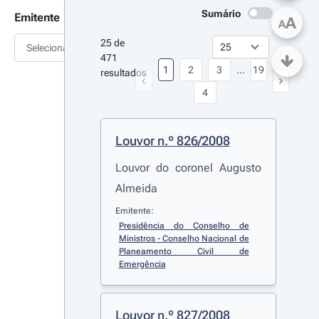
Sumário
Emitente
A
A
25 de 
Selecionar
471 
1
2
3
...
19
resultados
4
Louvor n.º 826/2008
Louvor do coronel Augusto
Almeida
Emitente:
Presidência do Conselho de 
Ministros - Conselho Nacional de 
Planeamento Civil de 
Emergência
Louvor n.º 827/2008