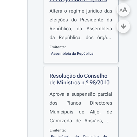
A
A
Altera o regime jurídico das
eleições do Presidente da
República, da Assembleia
da República, dos órgãos
das autarquias locais, do
Emitente:
Assembleia da República
Parlamento Europeu e dos
referendos nacional e local,
designadamente alargando
Resolução do Conselho 
e uniformizando o regime do
de Ministros n.º 98/2010
exercício do voto antecipado
Aprova a suspensão parcial
dos Planos Directores
Municipais de Alijó, de
Carrazeda de Ansiães, de
Murça, de Mirandela e de
Emitente:
Presidência do Conselho de 