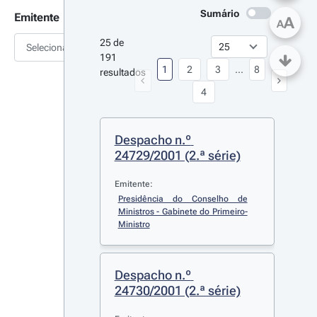
Sumário
Emitente
A
A
25 de 
Selecionar
191 
1
2
3
...
8
resultados
4
Despacho n.º 
24729/2001 (2.ª série)
Emitente:
Presidência do Conselho de 
Ministros - Gabinete do Primeiro-
Ministro
Despacho n.º 
24730/2001 (2.ª série)