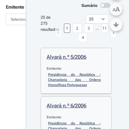
Sumário
Emitente
A
A
25 de 
Selecionar
275 
1
2
3
...
11
resultados
4
Alvará n.º 5/2006
Emitente:
Presidência da República - 
Chancelaria das Ordens 
Honoríficas Portuguesas
Alvará n.º 6/2006
Emitente:
Presidência da República - 
Chancelaria das Ordens 