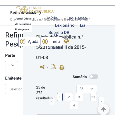
Página de entrada
Início
Legislação
Jornal Oficial
Diário da República n.º 5/2015, Série II de 2015-01-08
da República
Lexionário
Lia
Portuguesa
Sobre o DR
Refinar
O
Diário da República n.º 
Ajuda
meu
Pesquisa
5/2015, Série II de 2015-
Diário
Parte
01-08
Sumário
Emitente
25 de 
Selecionar
272 
1
2
3
...
11
resultados
4