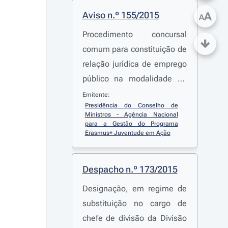
Aviso n.º 155/2015
A
A
Procedimento concursal
comum para constituição de
relação jurídica de emprego
público na modalidade de
contrato de trabalho em
Emitente:
Presidência do Conselho de 
funções públicas a termo
Ministros - Agência Nacional 
resolutivo incerto para
para a Gestão do Programa 
Erasmus+ Juventude em Ação
preenchimento de nove
postos de trabalho
correspondentes à carreira e
Despacho n.º 173/2015
categoria de Técnico
Designação, em regime de
Superior previstos no mapa
substituição no cargo de
de pessoal da Agência
chefe de divisão da Divisão
Nacional Erasmus+