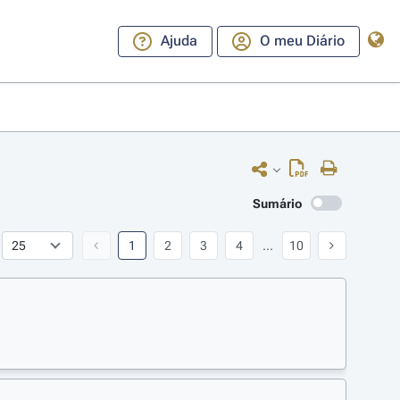
Ajuda
O meu Diário
Sumário
1
2
3
4
...
10