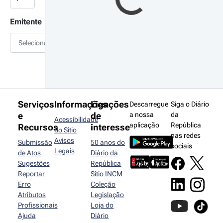
Emitente
Selecionar
Serviços
Informações
Ligações
Descarregue
Siga o Diário
e
de
a nossa
da
Acessibilidade
aplicação
República
Recursos
interesse
do Sítio
nas redes
Avisos
Submissão
50 anos do
sociais
Legais
de Atos
Diário da
Sugestões
República
Reportar
Sítio INCM
Erro
Coleção
Atributos
Legislação
Profissionais
Loja do
Ajuda
Diário