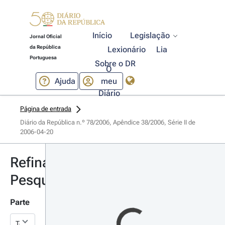
Início
Legislação
Jornal Oficial
da República
Lexionário
Lia
Portuguesa
Sobre o DR
O
Ajuda
meu
Diário
Página de entrada
Diário da República n.º 78/2006, Apêndice 38/2006, Série II de 
2006-04-20
Refinar
Pesquisa
Parte