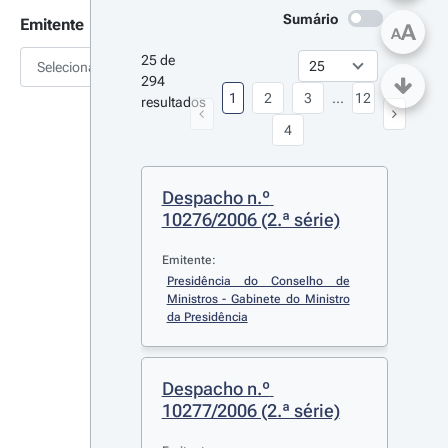
Sumário
Emitente
A
A
25 de 
Selecionar
294 
1
2
3
...
12
resultados
4
Despacho n.º 
10276/2006 (2.ª série)
Emitente:
Presidência do Conselho de 
Ministros - Gabinete do Ministro 
da Presidência
Despacho n.º 
10277/2006 (2.ª série)