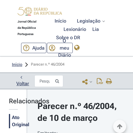
Início
Legislação
Jornal Oficial
da República
Lexionário
Lia
Portuguesa
Sobre o DR
O
Ajuda
meu
Diário
Início
Parecer n.º 46/2004 
Voltar
Relacionados
Parecer n.º 46/2004, 
de 10 de março
Ato
Original