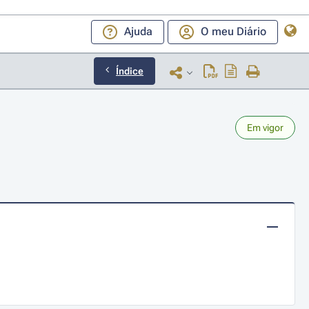
Ajuda
O meu Diário
Índice
Em vigor