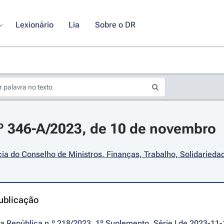
Lexionário
Lia
Sobre o DR
.º 346-A/2023, de 10 de novembro
ia do Conselho de Ministros, Finanças, Trabalho, Solidaried
ublicação
da República n.º 218/2023, 1º Suplemento, Série I de 2023-11-