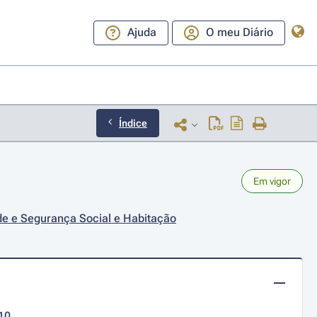
Ajuda
O meu Diário
Índice
Em vigor
ade e Segurança Social e Habitação
10