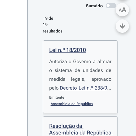
Sumário
A
A
19 de 
19 
resultados
Lei n.º 18/2010
Autoriza o Governo a alterar
o sistema de unidades de
medida legais, aprovado
pelo
Decreto-Lei n.º 238/94
,
de 19 de Setembro,
Emitente:
Assembleia da República
transpondo a Directiva n.º
2009/3/CE
, do Parlamento
Europeu e do Conselho, de
Resolução da 
11 de Março
Assembleia da República 