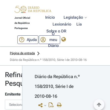
Início
Legislação
Jornal Oficial
da República
Lexionário
Lia
Portuguesa
Sobre o DR
O
Ajuda
meu
Diário
Página de entrada
Diário da República n.º 158/2010, Série I de 2010-08-16
Refinar
Diário da República n.º 
Pesquisa
158/2010, Série I de 
Emitente
2010-08-16
Selecionar