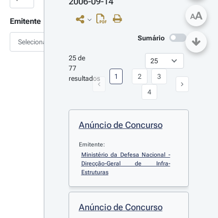
2006-09-14
A
A
Emitente
Sumário
Selecionar
25 de 
77 
1
2
3
resultados
4
Anúncio de Concurso
Emitente:
Ministério da Defesa Nacional - 
Direcção-Geral de Infra-
Estruturas
Anúncio de Concurso