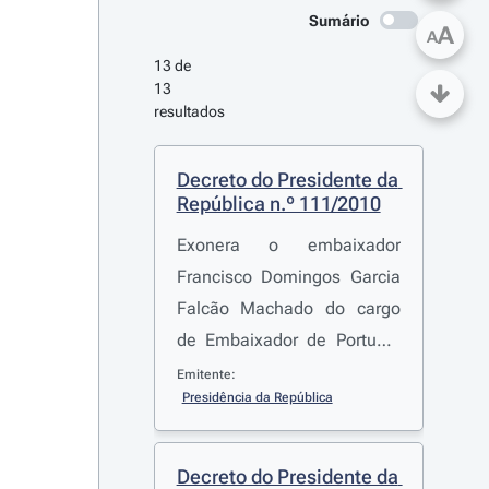
Sumário
A
A
13 de 
13 
resultados
Decreto do Presidente da 
República n.º 111/2010
Exonera o embaixador
Francisco Domingos Garcia
Falcão Machado do cargo
de Embaixador de Portugal
na Cidade do México, por
Emitente:
Presidência da República
passar à disponibilidade
Decreto do Presidente da 