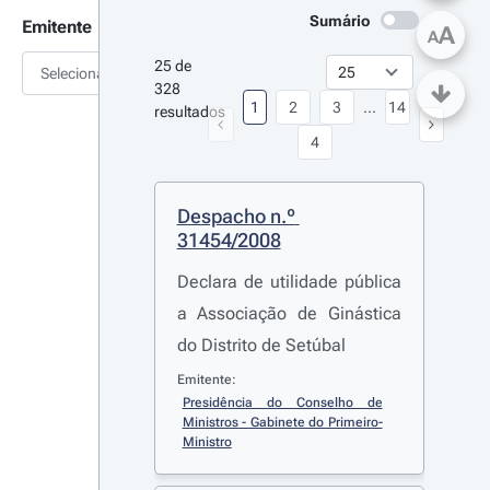
Sumário
Emitente
A
A
25 de 
Selecionar
328 
1
2
3
...
14
resultados
4
Despacho n.º 
31454/2008
Declara de utilidade pública
a Associação de Ginástica
do Distrito de Setúbal
Emitente:
Presidência do Conselho de 
Ministros - Gabinete do Primeiro-
Ministro