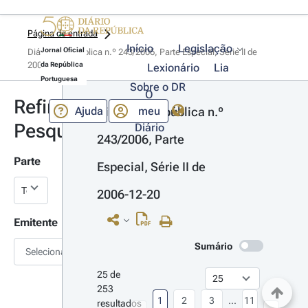
Página de entrada
Início
Legislação
Jornal Oficial
Diário da República n.º 243/2006, Parte Especial, Série II de 
2006-12-20
da República
Lexionário
Lia
Portuguesa
Sobre o DR
O
Refinar
Ajuda
meu
Diário da República n.º 
Pesquisa
Diário
243/2006, Parte 
Parte
Especial, Série II de 
2006-12-20
Emitente
Sumário
Selecionar
25 de 
253 
1
2
3
...
11
resultados