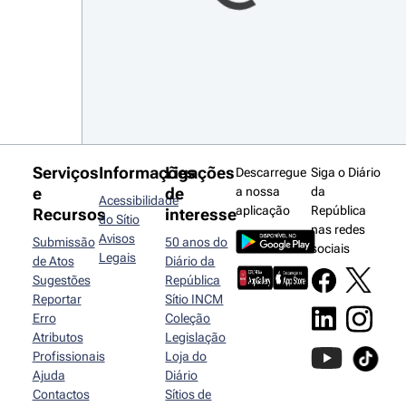
Serviços
Informações
Ligações
Descarregue
Siga o Diário
e
de
a nossa
da
Acessibilidade
aplicação
República
Recursos
interesse
do Sítio
nas redes
Avisos
Submissão
50 anos do
sociais
Legais
de Atos
Diário da
Sugestões
República
Reportar
Sítio INCM
Erro
Coleção
Atributos
Legislação
Profissionais
Loja do
Ajuda
Diário
Contactos
Sítios de