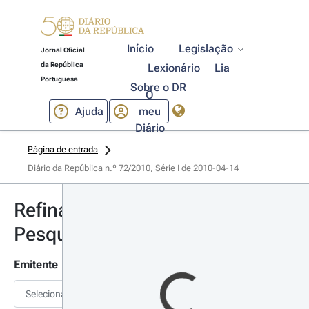
Início
Legislação
Jornal Oficial
da República
Lexionário
Lia
Portuguesa
Sobre o DR
O
Ajuda
meu
Diário
Página de entrada
Diário da República n.º 72/2010, Série I de 2010-04-14
Refinar
Pesquisa
Emitente
Selecionar