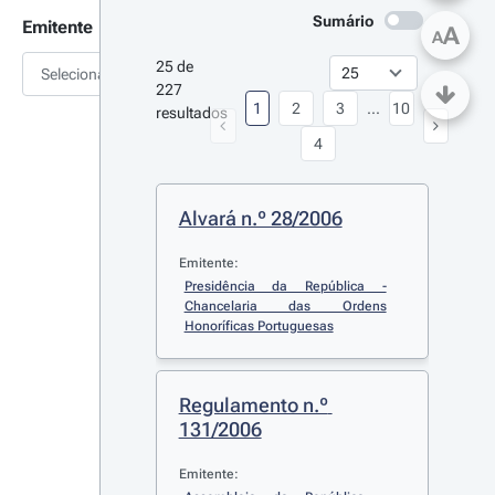
Sumário
Emitente
A
A
25 de 
Selecionar
227 
1
2
3
...
10
resultados
4
Alvará n.º 28/2006
Emitente:
Presidência da República - 
Chancelaria das Ordens 
Honoríficas Portuguesas
Regulamento n.º 
131/2006
Emitente: