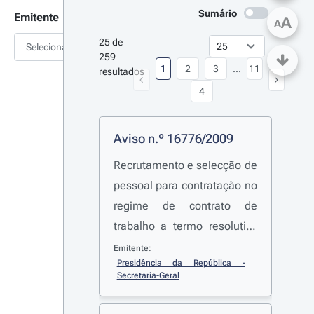
Sumário
Emitente
A
A
25 de 
Selecionar
259 
1
2
3
...
11
resultados
4
Aviso n.º 16776/2009
Recrutamento e selecção de
pessoal para contratação no
regime de contrato de
trabalho a termo resolutivo
certo(M/F)
Emitente:
Presidência da República - 
Secretaria-Geral