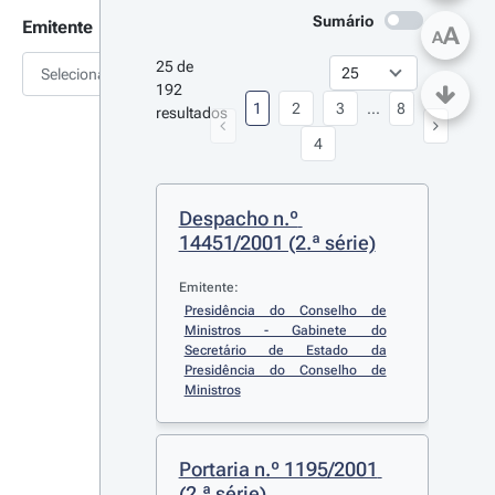
Sumário
Emitente
A
A
25 de 
Selecionar
192 
1
2
3
...
8
resultados
4
Despacho n.º 
14451/2001 (2.ª série)
Emitente:
Presidência do Conselho de 
Ministros - Gabinete do 
Secretário de Estado da 
Presidência do Conselho de 
Ministros
Portaria n.º 1195/2001 
(2.ª série)