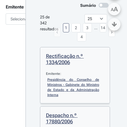
Sumário
Emitente
A
A
25 de 
Selecionar
342 
1
2
3
...
14
resultados
4
Rectificação n.º 
1334/2006
Emitente:
Presidência do Conselho de 
Ministros - Gabinete do Ministro 
de Estado e da Administração 
Interna
Despacho n.º 
17880/2006