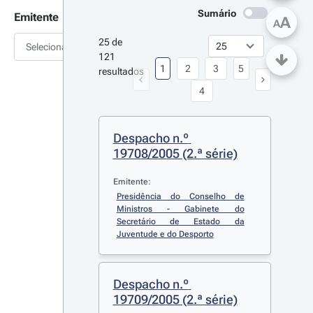
Sumário
Emitente
A
A
25 de 
Selecionar
121 
1
2
3
5
resultados
4
Despacho n.º 
19708/2005 (2.ª série)
Emitente:
Presidência do Conselho de 
Ministros - Gabinete do 
Secretário de Estado da 
Juventude e do Desporto
Despacho n.º 
19709/2005 (2.ª série)