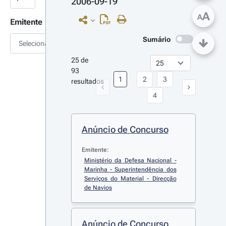
2006-09-19
A
A
Emitente
Sumário
Selecionar
25 de 
93 
1
2
3
resultados
4
Anúncio de Concurso
Emitente:
Ministério da Defesa Nacional - 
Marinha - Superintendência dos 
Serviços do Material - Direcção 
de Navios
Anúncio de Concurso