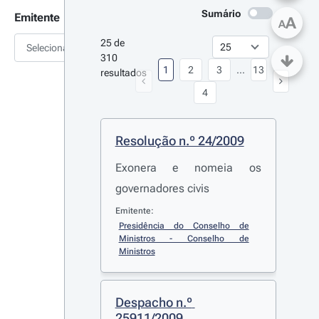
Sumário
Emitente
A
A
25 de 
Selecionar
310 
1
2
3
...
13
resultados
4
Resolução n.º 24/2009
Exonera e nomeia os
governadores civis
Emitente:
Presidência do Conselho de 
Ministros - Conselho de 
Ministros
Despacho n.º 
25911/2009