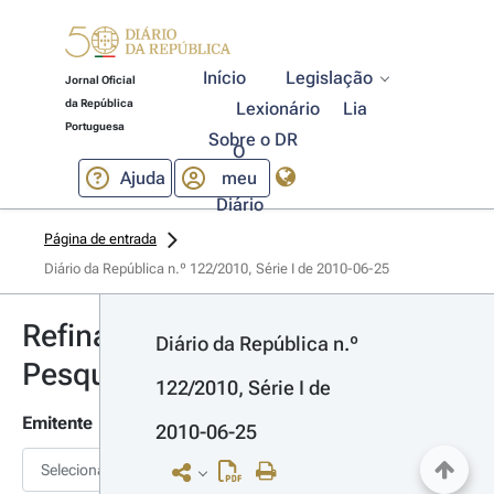
Início
Legislação
Jornal Oficial
da República
Lexionário
Lia
Portuguesa
Sobre o DR
O
Ajuda
meu
Diário
Página de entrada
Diário da República n.º 122/2010, Série I de 2010-06-25
Refinar
Diário da República n.º 
Pesquisa
122/2010, Série I de 
Emitente
2010-06-25
Selecionar