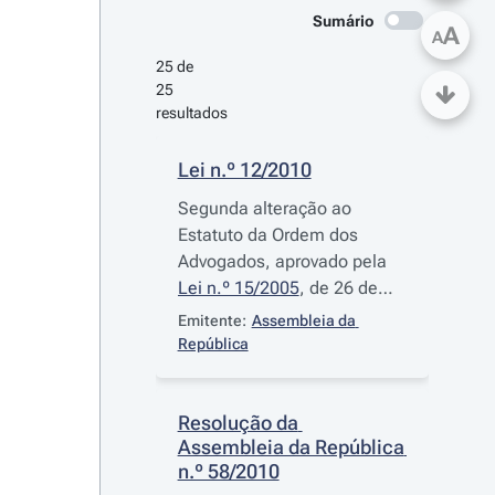
Sumário
A
A
25 de 
25 
resultados
Lei n.º 12/2010
Segunda alteração ao
Estatuto da Ordem dos
Advogados, aprovado pela
Lei n.º 15/2005
, de 26 de
Janeiro, transpondo para a
Emitente:
Assembleia da 
ordem jurídica interna a
República
Directiva n.º
2006/100/CE
,
do Conselho, de 20 de
Novembro, reconhecendo os
Resolução da 
Assembleia da República 
títulos profissionais búlgaros
n.º 58/2010
e romenos e permitindo o