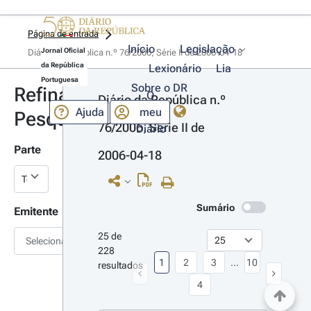
Página de entrada
Início
Legislação
Jornal Oficial
Diário da República n.º 76/2006, Série II de 2006-04-18
da República
Lexionário
Lia
Portuguesa
Sobre o DR
Refinar
O
Diário da República n.º 
Ajuda
meu
Pesquisa
76/2006, Série II de 
Diário
Parte
2006-04-18
Sumário
Emitente
25 de 
Selecionar
228 
1
2
3
...
10
resultados
4