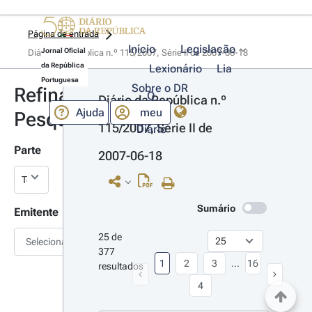
Página de entrada
Início
Legislação
Jornal Oficial
Diário da República n.º 115/2007, Série II de 2007-06-18
da República
Lexionário
Lia
Portuguesa
Sobre o DR
Refinar
O
Diário da República n.º 
Ajuda
meu
Pesquisa
115/2007, Série II de 
Diário
Parte
2007-06-18
Sumário
Emitente
25 de 
Selecionar
377 
1
2
3
...
16
resultados
4