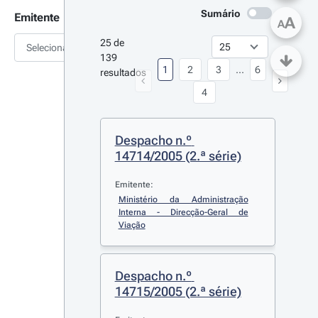
Sumário
Emitente
A
A
25 de 
Selecionar
139 
1
2
3
...
6
resultados
4
Despacho n.º 
14714/2005 (2.ª série)
Emitente:
Ministério da Administração 
Interna - Direcção-Geral de 
Viação
Despacho n.º 
14715/2005 (2.ª série)