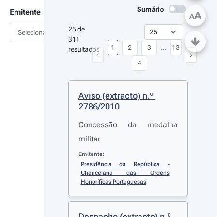
Sumário
Emitente
A
A
25 de 
Selecionar
311 
1
2
3
...
13
resultados
4
Aviso (extracto) n.º 
2786/2010
Concessão da medalha
militar
Emitente:
Presidência da República - 
Chancelaria das Ordens 
Honoríficas Portuguesas
Despacho (extracto) n.º 