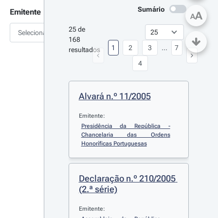
Sumário
Emitente
A
A
25 de 
Selecionar
168 
1
2
3
...
7
resultados
4
Alvará n.º 11/2005
Emitente:
Presidência da República - 
Chancelaria das Ordens 
Honoríficas Portuguesas
Declaração n.º 210/2005 
(2.ª série)
Emitente: