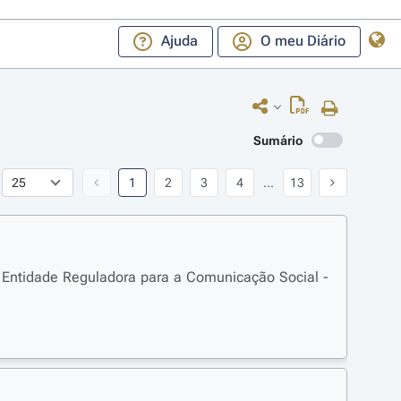
Ajuda
O meu Diário
Sumário
1
2
3
4
...
13
 Entidade Reguladora para a Comunicação Social -