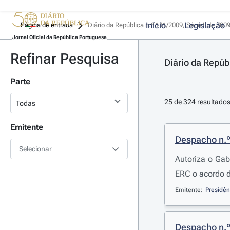
Início
Legislação
Página de entrada
Diário da República n.º 111/2009, Série II de 200
Jornal Oficial da República Portuguesa
Refinar Pesquisa
Diário da Repúbl
Parte
25 de 324 resultado
Emitente
Despacho n.
Selecionar
Autoriza o Ga
ERC o acordo d
Emitente:
Presidên
Despacho n.