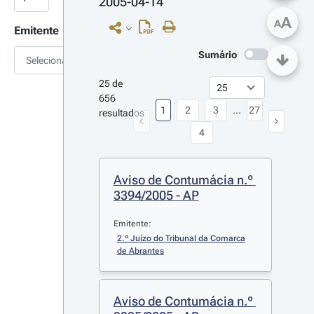
2005-04-14
A
A
Emitente
Sumário
Selecionar
25 de 
656 
1
2
3
...
27
resultados
4
Aviso de Contumácia n.º 
3394/2005 - AP
Emitente:
2.º Juízo do Tribunal da Comarca 
de Abrantes
Aviso de Contumácia n.º 