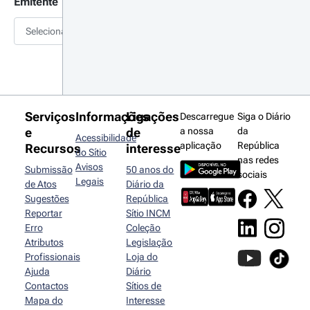
Emitente
Selecionar
Serviços
Informações
Ligações
Descarregue
Siga o Diário
e
de
a nossa
da
Acessibilidade
aplicação
República
Recursos
interesse
do Sítio
nas redes
Avisos
Submissão
50 anos do
sociais
Legais
de Atos
Diário da
Sugestões
República
Reportar
Sítio INCM
Erro
Coleção
Atributos
Legislação
Profissionais
Loja do
Ajuda
Diário
Contactos
Sítios de
Mapa do
Interesse