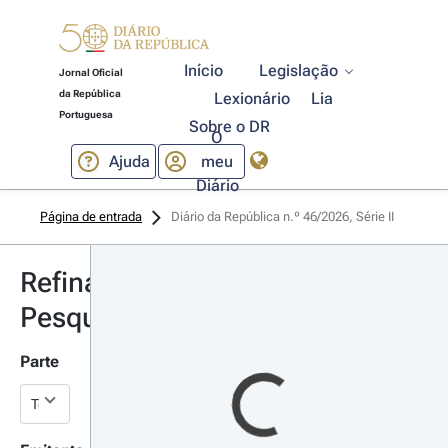
Início
Legislação
Jornal Oficial
da República
Lexionário
Lia
Portuguesa
Sobre o DR
O
Ajuda
meu
Diário
Página de entrada
Diário da República n.º 46/2026, Série II
Refinar
Pesquisa
Parte