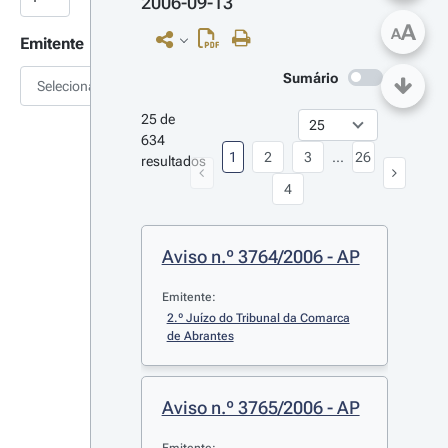
2006-09-13
A
A
Emitente
Sumário
Selecionar
25 de 
634 
1
2
3
...
26
resultados
4
Aviso n.º 3764/2006 - AP
Emitente:
2.º Juízo do Tribunal da Comarca 
de Abrantes
Aviso n.º 3765/2006 - AP