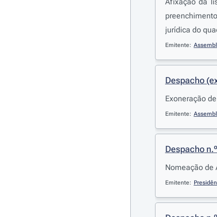
Afixação da l
preenchimento 
jurídica do qu
Emitente:
Assemble
Despacho (ex
Exoneração de 
Emitente:
Assemble
Despacho n.
Nomeação de A
Emitente:
Presidên