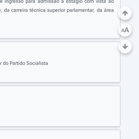
de ingresso para admissão a estágio com vista ao
, da carreira técnica superior parlamentar, da área
A
A
do Partido Socialista