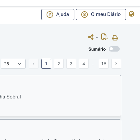
Ajuda
O meu Diário
Sumário
1
2
3
4
...
16
lha Sobral