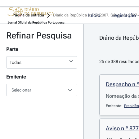
Início
Legislação
Página de entrada
Diário da República n.º 94/2007, Série II de 2007
Jornal Oficial da República Portuguesa
Refinar Pesquisa
Diário da Repúbl
Parte
25 de 388 resultado
Emitente
Despacho n.
Selecionar
Nomeação da se
Emitente:
Presidên
Aviso n.º 87