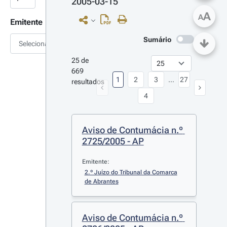
2005-03-15
A
A
Emitente
Sumário
Selecionar
25 de 
669 
1
2
3
...
27
resultados
4
Aviso de Contumácia n.º 
2725/2005 - AP
Emitente:
2.º Juízo do Tribunal da Comarca 
de Abrantes
Aviso de Contumácia n.º 